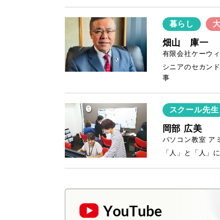
暮らし
畑山 庫一
有限会社ケーウ
シニアのセカン
事
スクール先生
岡部 広美
パソコン教室 ア
「人」と「人」