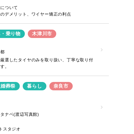
療について
正のデメリット、ワイヤー矯正の利点
車・乗り物
木津川市
京都
が厳選したタイヤのみを取り扱い、丁寧な取り付
ます。
冠婚葬祭
暮らし
奈良市
タナベ(渡辺写真館)
トスタジオ