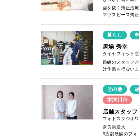
歯を抜く矯正治
マウスピース矯
暮らし
馬場 秀幸
タイヤフィット
熟練のスタッフ
け作業を行ない
その他
木津川市
店舗スタッフ
フォトスタジオワ
奈良県最大
6店舗展開のフォ