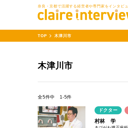
奈良・京都で活躍する経営者や専門家をインタビ
TOP
木津川市
木津川市
全5件中 1-5件
ドクター
村林 学
きづがわ矯正歯