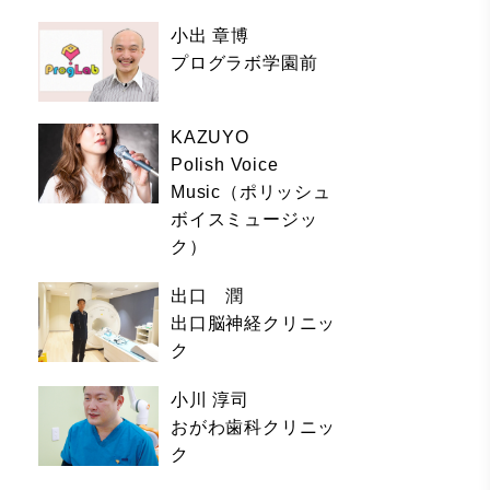
小出 章博
プログラボ学園前
KAZUYO
Polish Voice
Music（ポリッシュ
ボイスミュージッ
ク）
出口 潤
出口脳神経クリニッ
ク
小川 淳司
おがわ歯科クリニッ
ク