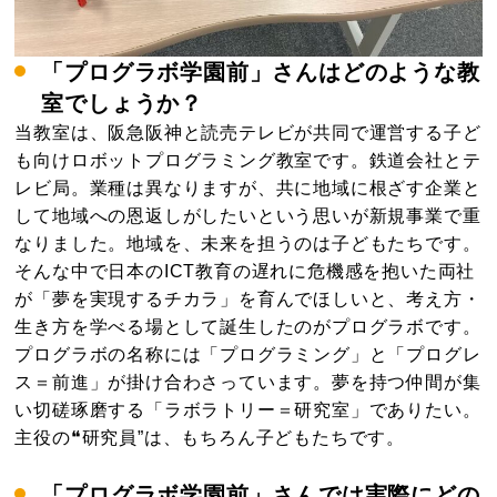
「プログラボ学園前」さんはどのような教
室でしょうか？
当教室は、阪急阪神と読売テレビが共同で運営する子ど
も向けロボットプログラミング教室です。鉄道会社とテ
レビ局。業種は異なりますが、共に地域に根ざす企業と
して地域への恩返しがしたいという思いが新規事業で重
なりました。地域を、未来を担うのは子どもたちです。
そんな中で日本のICT教育の遅れに危機感を抱いた両社
が「夢を実現するチカラ」を育んでほしいと、考え方・
生き方を学べる場として誕生したのがプログラボです。
プログラボの名称には「プログラミング」と「プログレ
ス＝前進」が掛け合わさっています。夢を持つ仲間が集
い切磋琢磨する「ラボラトリー＝研究室」でありたい。
主役の❝研究員”は、もちろん子どもたちです。
「プログラボ学園前」さんでは実際にどの