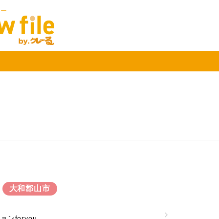
ュー
大和郡山市
ンforyou