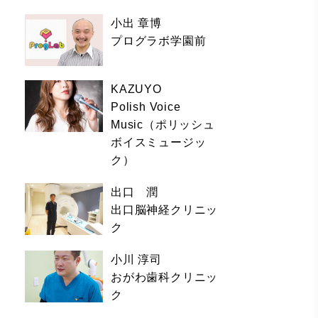
小出 章博
プログラボ学園前
KAZUYO
Polish Voice
Music（ポリッシュ
ボイスミュージッ
ク）
出口 潤
出口脳神経クリニッ
ク
小川 淳司
おがわ歯科クリニッ
ク