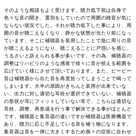
そのような相談もよく受けます。聴力低下前は自身で
色々な音の聞き、選別をしていたので周囲の雑音が気に
ならない状況でした。それが聴力低下した事により、周
囲の音が聴こえなくなり、静かな状態が当たり前になっ
ています。そこに補聴器を装用したことで急に周りの音
が聴こえるようになり、聴こえることに戸惑いを感じ、
うるさいと訴えられる事が多いです。その為、補聴器の
調整はリハビリのような感覚で徐々に音が拾える範囲を
広げていく様にさせて頂いております。また、ピーピー
音は補聴器から出た音を再度拾ってしまうことで鳴って
しまいます。大半の原因がきちんと装用が出来ていな
い、出力に対し適切な耳栓が選択できていない、補聴器
の形状が耳にフィットしていない等で、こちらは適切な
耳栓、調整、再形成を行う事で解決できる事がほとんど
です。補聴器と集音器の違いですが補聴器は医療機器で
あり、聴力に応じ不足している音を補う物になります。
集音器は音を一律に大きくするため個々の症状に合わせ